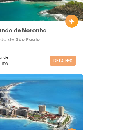
ando de Noronha
ndo de
São Paulo
ir de
DETALHES
lte