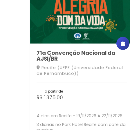
71a Convenção Nacional da
AJSI/BR
Recife (UFPE (Universidade Federal
de Pernambuco))
a partir de
R$ 1.375,00
4 dias em Recife - 19/11/2026 A 22/11/2026
3 diárias no Park Hotel Recife com café da