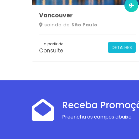
Vancouver
saindo de
São Paulo
a partir de
DETALHES
Consulte
Receba Promoç
Preencha os campos abaixo