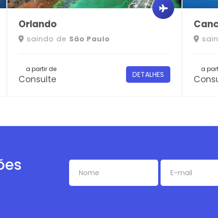
Orlando
Can
saindo de
São Paulo
sai
a partir de
a part
DETALHES
Consulte
Consu
ões