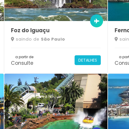
Foz do Iguaçu
Fern
saindo de
São Paulo
sai
a partir de
a part
DETALHES
Consulte
Consu